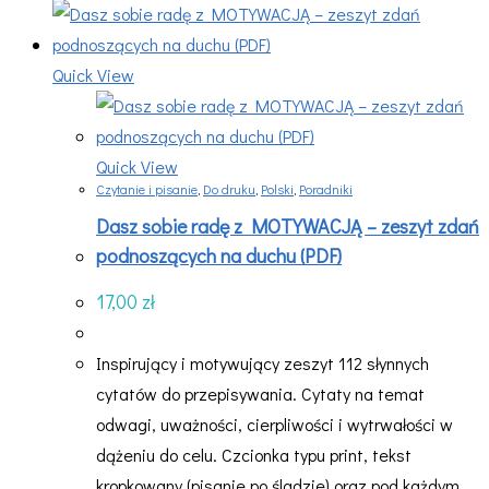
Quick View
Quick View
Czytanie i pisanie
,
Do druku
,
Polski
,
Poradniki
Dasz sobie radę z MOTYWACJĄ – zeszyt zdań
podnoszących na duchu (PDF)
17,00
zł
Inspirujący i motywujący zeszyt 112 słynnych
cytatów do przepisywania. Cytaty na temat
odwagi, uważności, cierpliwości i wytrwałości w
dążeniu do celu. Czcionka typu print, tekst
kropkowany (pisanie po śladzie) oraz pod każdym