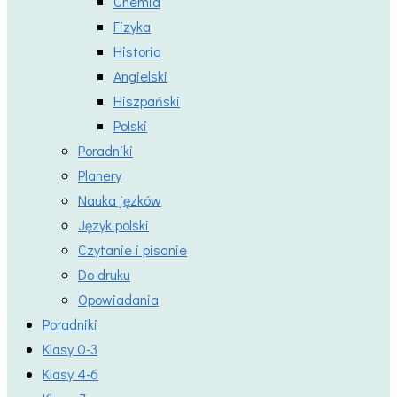
Chemia
Fizyka
Historia
Angielski
Hiszpański
Polski
Poradniki
Planery
Nauka jęzków
Język polski
Czytanie i pisanie
Do druku
Opowiadania
Poradniki
Klasy 0-3
Klasy 4-6