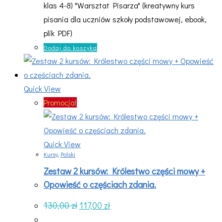
klas 4-8) "Warsztat Pisarza" (kreatywny kurs
pisania dla uczniów szkoły podstawowej, ebook,
plik PDF)
Dodaj do koszyka
Quick View
Promocja!
Quick View
Kursy
,
Polski
Zestaw 2 kursów: Królestwo części mowy +
Opowieść o częściach zdania.
Pierwotna
Aktualna
130,00
zł
117,00
zł
cena
cena
wynosiła:
wynosi: