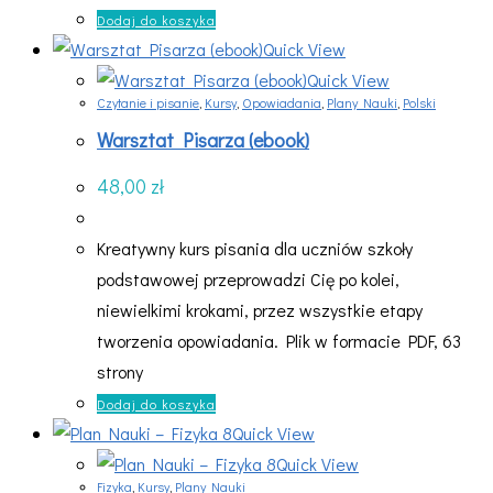
Dodaj do koszyka
Quick View
Quick View
Czytanie i pisanie
,
Kursy
,
Opowiadania
,
Plany Nauki
,
Polski
Warsztat Pisarza (ebook)
48,00
zł
Kreatywny kurs pisania dla uczniów szkoły
podstawowej przeprowadzi Cię po kolei,
niewielkimi krokami, przez wszystkie etapy
tworzenia opowiadania. Plik w formacie PDF, 63
strony
Dodaj do koszyka
Quick View
Quick View
Fizyka
,
Kursy
,
Plany Nauki