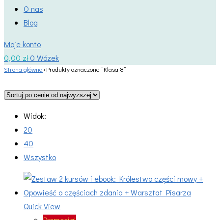
O nas
Blog
Moje konto
0,00
zł
0
Wózek
Strona główna
>
Produkty oznaczone “Klasa 8”
Widok:
20
40
Wszystko
Quick View
Promocja!