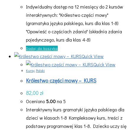
130,00 zł.
117,00 zł.
Indywidualny dostęp na 12 miesięcy do 2 kursów
interaktywnych: "Królestwo części mowy"
(gramatyka języka polskiego, kurs dla klas 1-8)
"Opowieść o częściach zdania" (składnia zdania
pojedynczego, kurs dla klas 4-8)
Dodaj do koszyka
Quick View
Quick View
Kursy
,
Polski
Królestwo części mowy – KURS
82,00
zł
Oceniono
5.00
na 5
Interaktywny kurs gramatyki języka polskiego dla
dzieci w klasach 1-8 Kompleksowy kurs, treści z
podstawy programowej klas 1-8. Dziecko uczy się