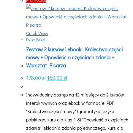
Quick View
Kursy
,
Polski
Zestaw 2 kursów i ebook: Królestwo części
mowy + Opowieść o częściach zdania +
Warsztat Pisarza
Pierwotna
Aktualna
178,00
zł
160,00
zł
cena
cena
wynosiła:
wynosi:
178,00 zł.
160,00 zł.
Indywidualny dostęp na 12 miesięcy do 2 kursów
interaktywnych oraz ebook w formacie PDF:
"Królestwo części mowy" (gramatyka języka
polskiego, kurs dla klas 1-8) "Opowieść o częściach
zdania" (składnia zdania pojedynczego, kurs dla