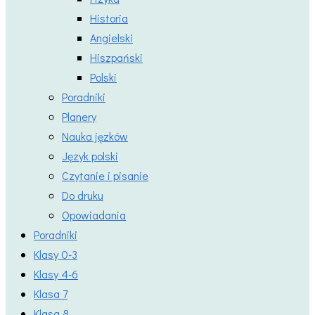
Historia
Angielski
Hiszpański
Polski
Poradniki
Planery
Nauka jęzków
Język polski
Czytanie i pisanie
Do druku
Opowiadania
Poradniki
Klasy 0-3
Klasy 4-6
Klasa 7
Klasa 8