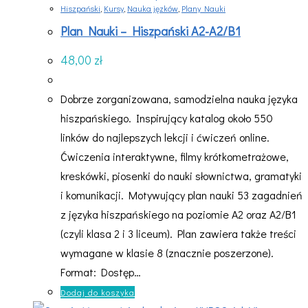
Hiszpański
,
Kursy
,
Nauka jęzków
,
Plany Nauki
Plan Nauki – Hiszpański A2-A2/B1
48,00
zł
Dobrze zorganizowana, samodzielna nauka języka
hiszpańskiego. Inspirujący katalog około 550
linków do najlepszych lekcji i ćwiczeń online.
Ćwiczenia interaktywne, filmy krótkometrażowe,
kreskówki, piosenki do nauki słownictwa, gramatyki
i komunikacji. Motywujący plan nauki 53 zagadnień
z języka hiszpańskiego na poziomie A2 oraz A2/B1
(czyli klasa 2 i 3 liceum). Plan zawiera także treści
wymagane w klasie 8 (znacznie poszerzone).
Format: Dostęp…
Dodaj do koszyka