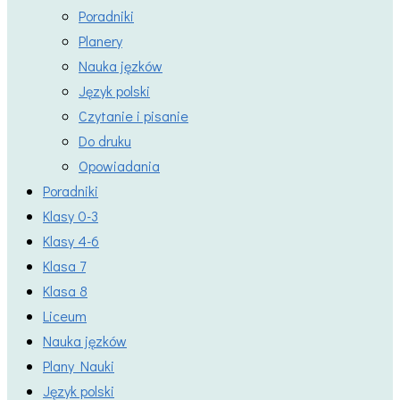
Poradniki
Planery
Nauka jęzków
Język polski
Czytanie i pisanie
Do druku
Opowiadania
Poradniki
Klasy 0-3
Klasy 4-6
Klasa 7
Klasa 8
Liceum
Nauka jęzków
Plany Nauki
Język polski