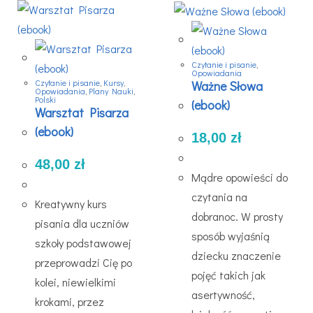
Czytanie i pisanie
,
Opowiadania
Czytanie i pisanie
,
Kursy
,
Ważne Słowa
Opowiadania
,
Plany Nauki
,
Polski
(ebook)
Warsztat Pisarza
(ebook)
18,00
zł
48,00
zł
Mądre opowieści do
czytania na
Kreatywny kurs
dobranoc. W prosty
pisania dla uczniów
sposób wyjaśnią
szkoły podstawowej
dziecku znaczenie
przeprowadzi Cię po
pojęć takich jak
kolei, niewielkimi
asertywność,
krokami, przez