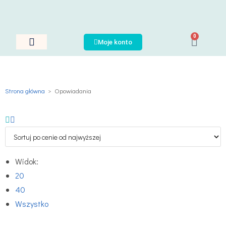
0
Moje konto
Nauka Jęzków
Plany Nauki
Język Polski
Strona główna
>
Opowiadania
Widok:
20
40
Wszystko