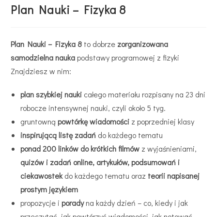
Plan Nauki – Fizyka 8
Plan Nauki – Fizyka 8
to dobrze
zorganizowana
samodzielna nauka
podstawy programowej z fizyki
Znajdziesz w nim:
plan szybkiej nauki
całego materiału rozpisany na 23 dni
robocze intensywnej nauki, czyli około 5 tyg.
gruntowną
powtórkę wiadomości
z poprzedniej klasy
inspirującą listę zadań
do każdego tematu
ponad 200 linków do krótkich
filmów
z wyjaśnieniami,
quizów i zadań online, artykułów, podsumowań i
ciekawostek
do każdego tematu oraz
teorii napisanej
prostym językiem
propozycje i
porady
na każdy dzień – co, kiedy i jak
przeczytać, jak powtórzyć wiadomości, jak notować,