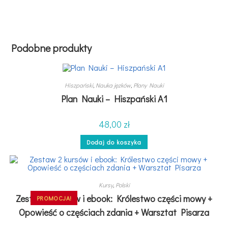
Podobne produkty
Hiszpański
,
Nauka jęzków
,
Plany Nauki
Plan Nauki – Hiszpański A1
48,00
zł
Dodaj do koszyka
Kursy
,
Polski
Zestaw 2 kursów i ebook: Królestwo części mowy +
PROMOCJA!
Opowieść o częściach zdania + Warsztat Pisarza