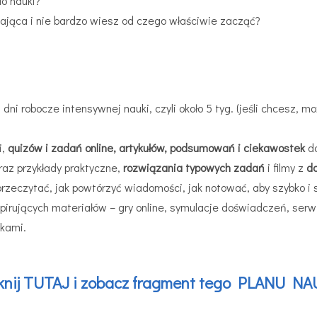
o nauki?
ająca i nie bardzo wiesz od czego właściwie zacząć?
dni robocze intensywnej nauki, czyli około 5 tyg. (jeśli chcesz, 
i,
quizów i zadań online, artykułów, podsumowań i ciekawostek
do
raz przykłady praktyczne,
rozwiązania typowych zadań
i filmy z
d
ak przeczytać, jak powtórzyć wiadomości, jak notować, aby szybk
inspirujących materiałów – gry online, symulacje doświadczeń, ser
ikami.
iknij TUTAJ i zobacz fragment tego PLANU NA