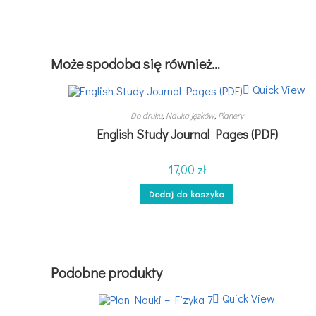
Może spodoba się również…
Quick View
Do druku
,
Nauka jęzków
,
Planery
English Study Journal Pages (PDF)
17,00
zł
Dodaj do koszyka
Podobne produkty
Quick View