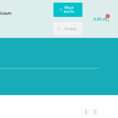
Moje
konto
Liceum
0
0,00
zł