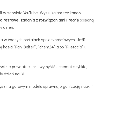
ii w serwisie YouTube. Wyszukałam też kanały
ia testowe, zadania z rozwiązaniami
i
teorię
opisaną
y dzień.
a w żadnych portalach społecznościowych. Jeśli
hasła “Pan Belfer”, “chem24” albo “Pi-stacja”).
stkie przydatne linki, wymyślić schemat szybkiej
dy dzień nauki.
zysz na gotowym modelu sprawną organizację nauki i