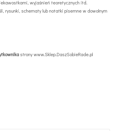
 ciekawostkami, wyjaśnień teoretycznych itd.
yśli, rysunki, schematy lub notatki pisemne w dowolnym
żytkownika
strony www.Sklep.DaszSobieRade.pl