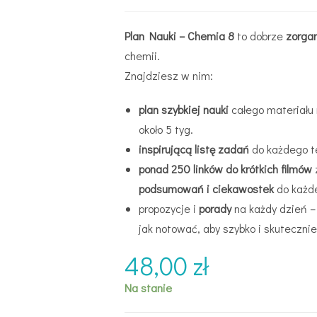
Plan Nauki – Chemia 8
to dobrze
zorga
chemii.
Znajdziesz w nim:
plan szybkiej nauki
całego materiału r
około 5 tyg.
inspirującą listę zadań
do każdego 
ponad 250 linków do krótkich
filmów
podsumowań i ciekawostek
do każd
propozycje i
porady
na każdy dzień –
jak notować, aby szybko i skutecz
48,00
zł
Na stanie