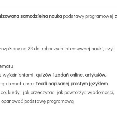
nizowana samodzielna nauka
podstawy programowej z
ozpisany na 23 dni roboczych intensywnej nauki, czyli
tematu
z wyjaśnieniami,
quizów i zadań online, artykułów,
ego tematu oraz
teorii napisanej prostym językiem
 co, kiedy i jak przeczytać, jak powtórzyć wiadomości,
nie opanować podstawę programową