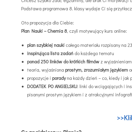
Chcesz szybko zdać egzaminy, ale brak Ci motywacji d
Podstawa programowa 8. klasy wydaje Ci się przytłacz
Oto propozycja dla Ciebie:
Plan Nauki – Chemia 8
, czyli motywujący kurs online:
plan szybkiej nauki
całego materiału rozpisany na 23 
inspirująca lista zadań
do każdego tematu
ponad 250 linków do krótkich
filmów
z wyjaśnieniam
teoria, wyjaśniona
prostym, zrozumiałym językiem
o
propozycje i
porady
na każdy dzień – co, kiedy i j
DODATEK PO ANGIELSKU
: linki do wciągających i 
pisanymi prostym językiem i z atrakcyjnymi infograf
>>Kl