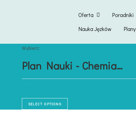
Oferta
Poradniki
Nauka Jęzków
Plan
Wybierz:
Plan Nauki - Chemia…
48,00
zł
SELECT OPTIONS