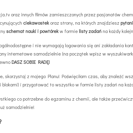
cja.tv oraz innych filmów zamieszczonych przez pasjonatów chem
ascynujących
ciekawostek
oraz strony, na których znajdziesz
pytan
zny
schemat nauki i powtórek
w formie
listy zadań
na każdy kolejn
gólnodostępne i nie wymagają logowania się ani zakładania kont
rony internetowe samodzielnie (na początek wpisz w wyszukiwarkę 
 pewno
DASZ SOBIE RADĘ!
, skorzystaj z mojego Planu! Poświęciłam czas, aby znaleźć wszy
i blokami) i przygotować to wszystko w formie listy zadań na każ
zystkiego co potrzebne do egzaminu z chemii, ale także przećwic
już samodzielnie!
?