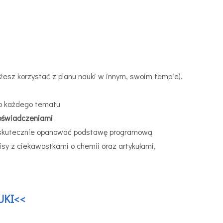
możesz korzystać z planu nauki w innym, swoim tempie).
 każdego tematu
oświadczeniami
o i skutecznie opanować podstawę programową
wisy z ciekawostkami o chemii oraz artykułami,
UKI<<