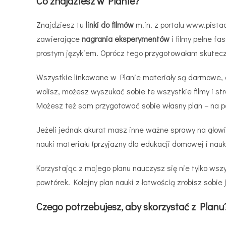
Co znajdziesz w Planie?
Znajdziesz tu
linki do filmów
m.in. z portalu www.pista
zawierające
nagrania eksperymentów
i filmy pełne f
prostym językiem. Oprócz tego przygotowałam skutec
Wszystkie linkowane w Planie materiały są darmowe, o
wolisz, możesz wyszukać sobie te wszystkie filmy i st
Możesz też sam przygotować sobie własny plan – na
Jeżeli jednak akurat masz inne ważne sprawy na głowie
nauki materiału (przyjazny dla edukacji domowej i nauk
Korzystając z mojego planu nauczysz się nie tylko ws
powtórek. Kolejny plan nauki z łatwością zrobisz sobie 
Czego potrzebujesz, aby skorzystać z Planu