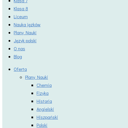
Klasa 7
Klasa 8
Liceum
Nauka jęzków
Plany Nauki
Język polski
O nas
Blog
Oferta
Plany Nauki
Chemia
Fizyka
Historia
Angielski
Hiszpański
Polski