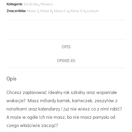
Kategorie:
Do druku
,
Planery
Znaczników:
Klasa 7
,
Klasa 8
,
Klasy 0-3
,
Klasy 4-6
,
Liceum
OPIS
OPINIE (0)
Opis
Chcesz zaplanować idealny rok szkolny oraz wspaniałe
wakacje? Masz miliardy kartek, karteczek, zeszytów z
notatkami oraz kalendarzy i już nie wiesz co z nimi robić?
A może w ogóle ich nie masz, bo nie masz pomysłu od
czego właściwie zacząć?