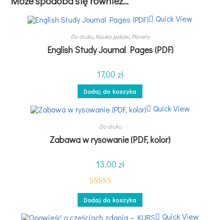
Może spodoba się również…
Quick View
Do druku
,
Nauka jęzków
,
Planery
English Study Journal Pages (PDF)
17,00
zł
Dodaj do koszyka
Quick View
Do druku
Zabawa w rysowanie (PDF, kolor)
13,00
zł
Oceniono
Dodaj do koszyka
5.00
na 5
Quick View