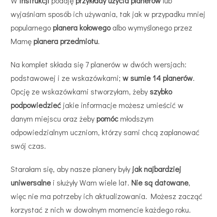
W
instrukcji
podaję
przykłady użycia planerów
lub
wyjaśniam sposób ich używania, tak jak w przypadku mniej
popularnego
planera kołowego
albo wymyślonego przez
Mamę
planera przedmiotu
.
Na komplet składa się 7 planerów w dwóch wersjach:
podstawowej i ze wskazówkami;
w sumie 14 planerów
.
Opcję ze wskazówkami stworzyłam, żeby
szybko
podpowiedzieć
jakie informacje możesz umieścić w
danym miejscu oraz żeby
pomóc
młodszym
odpowiedzialnym uczniom, którzy sami chcą zaplanować
swój czas.
Starałam się, aby nasze planery były
jak najbardziej
uniwersalne
i służyły Wam wiele lat.
Nie są datowane
,
więc nie ma potrzeby ich aktualizowania. Możesz zacząć
korzystać z nich w dowolnym momencie każdego roku.