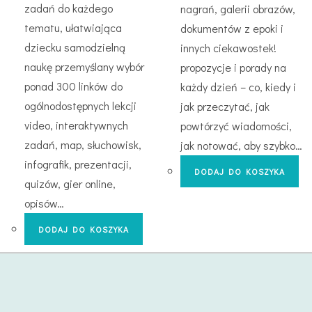
zadań do każdego
nagrań, galerii obrazów,
tematu, ułatwiająca
dokumentów z epoki i
dziecku samodzielną
innych ciekawostek!
naukę przemyślany wybór
propozycje i porady na
ponad 300 linków do
każdy dzień – co, kiedy i
ogólnodostępnych lekcji
jak przeczytać, jak
video, interaktywnych
powtórzyć wiadomości,
zadań, map, słuchowisk,
jak notować, aby szybko…
infografik, prezentacji,
DODAJ DO KOSZYKA
quizów, gier online,
opisów…
DODAJ DO KOSZYKA