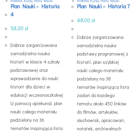
Historia
,
Kursy
,
Plany Nauki
Historia
,
Kursy
,
Plany Nauki
Plan Nauki – Historia
Plan Nauki – Historia 7
4
48,00
zł
58,00
zł
Dobrze zorganizowana
Dobrze zorganizowana
samodzielna nauka
samodzielna nauka
podstawy programowej z
historii w klasie 4 szkoły
historii. plan szybkiej
podstawowej oraz
nauki całego materiału
wprowadzenie do nauki
podzielony na 38
historii dla dzieci w
tematów inspirująca lista
edukacji wczesnoszkolnej
zadań do każdego
(z pomocą opiekuna). plan
tematu około 450 linków
nauki całego materiału
do filmów, artykułów,
podzielony na 36
słuchowisk, opracowań,
tematów inspirująca lista
notatek, archiwalnych