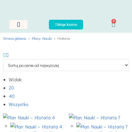
0
Moje konto
Nauka Jęzków
Plany Nauki
Język Polski
Strona główna
>
Plany Nauki
>
Historia
Widok:
20
40
Wszystko