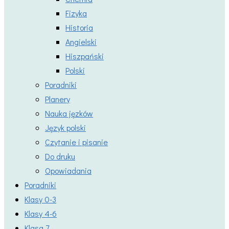
Fizyka
Historia
Angielski
Hiszpański
Polski
Poradniki
Planery
Nauka jęzków
Język polski
Czytanie i pisanie
Do druku
Opowiadania
Poradniki
Klasy 0-3
Klasy 4-6
Klasa 7