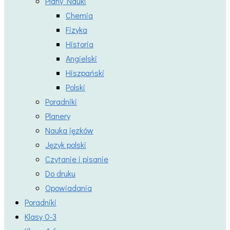
Plany Nauki
Chemia
Fizyka
Historia
Angielski
Hiszpański
Polski
Poradniki
Planery
Nauka jęzków
Język polski
Czytanie i pisanie
Do druku
Opowiadania
Poradniki
Klasy 0-3