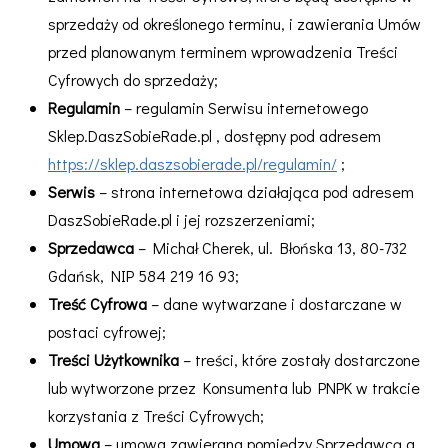
sprzedaży od określonego terminu, i zawierania Umów
przed planowanym terminem wprowadzenia Treści
Cyfrowych do sprzedaży;
Regulamin
– regulamin Serwisu internetowego
Sklep.DaszSobieRade.pl , dostępny pod adresem
https://sklep.daszsobierade.pl/regulamin/
;
Serwis
– strona internetowa działająca pod adresem
DaszSobieRade.pl i jej rozszerzeniami;
Sprzedawca
– Michał Cherek, ul. Błońska 13, 80-732
Gdańsk, NIP 584 219 16 93;
Treść Cyfrowa
– dane wytwarzane i dostarczane w
postaci cyfrowej;
Treści Użytkownika
– treści, które zostały dostarczone
lub wytworzone przez Konsumenta lub PNPK w trakcie
korzystania z Treści Cyfrowych;
Umowa
– umowa zawierana pomiędzy Sprzedawcą a