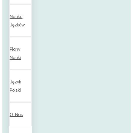
Nauka
Jęzków
Plany
Nauki
Język
Polski
O Nas