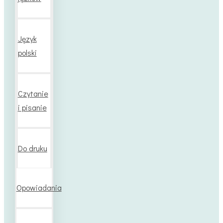
Język
polski
Czytanie
i pisanie
Do druku
Opowiadania