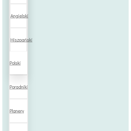
Angielski
Hiszpański
Polski
Poradniki
Planery