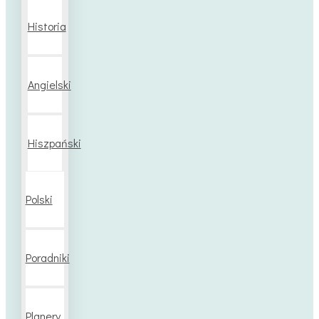
Historia
Angielski
Hiszpański
Polski
Poradniki
Planery