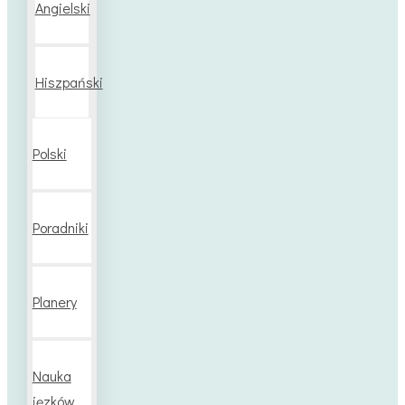
Angielski
Hiszpański
Polski
Poradniki
Planery
Nauka
jęzków