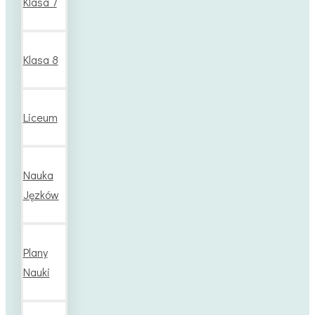
Klasa 7
Klasa 8
Liceum
Nauka
Jęzków
Plany
Nauki