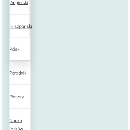
Angielski
Hiszpański
Polski
Poradniki
Planery
Nauka
jęzków