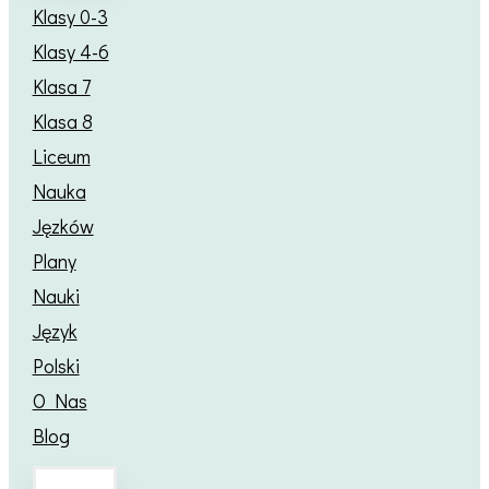
Klasy 0-3
Klasy 4-6
Klasa 7
Klasa 8
Liceum
Nauka
Jęzków
Plany
Nauki
Język
Polski
O Nas
Blog