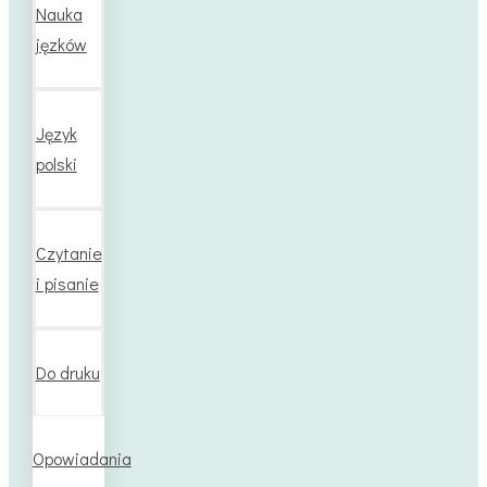
Nauka
jęzków
Język
polski
Czytanie
i pisanie
Do druku
Opowiadania