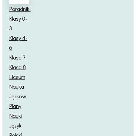
Poradniki
Klasy 0-
3
Klasy 4-
6
Klasa 7
Klasa 8
Liceum
Nauka
Jęzków
Plany
Nauki
Język
Polski