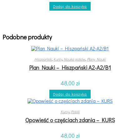
Oceniono
Dodaj do koszyka
5.00
na 5
Podobne produkty
Hiszpański
,
Kursy
,
Nauka jęzków
,
Plany Nauki
Plan Nauki – Hiszpański A2-A2/B1
48,00
zł
Dodaj do koszyka
Kursy
,
Polski
Opowieść o częściach zdania – KURS
48,00
zł