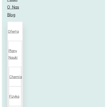
O Nas
Blog
Oferta
Plany
Nauki
Chemia
Fizyka