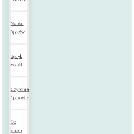
Nauka
jęzków
Język
polski
Czytanie
i pisanie
Do
druku