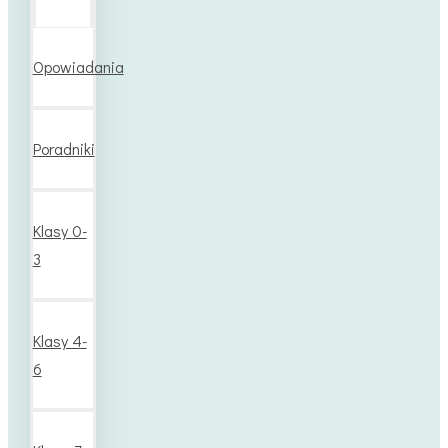
Opowiadania
Poradniki
Klasy 0-
3
Klasy 4-
6