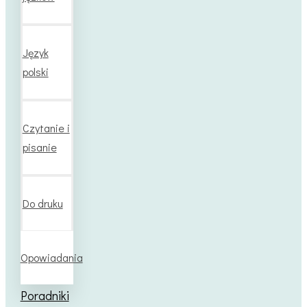
Język
polski
Czytanie i
pisanie
Do druku
Opowiadania
Poradniki