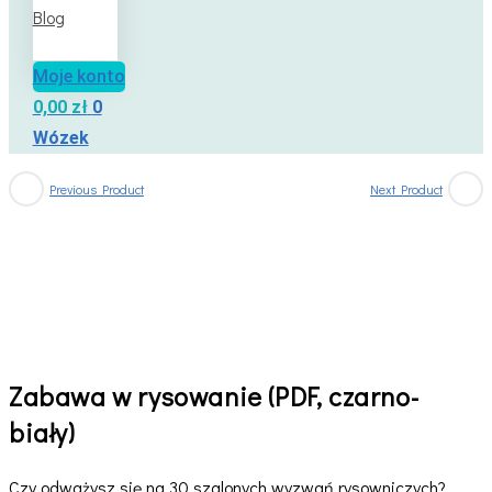
Blog
Moje konto
0,00
zł
0
Wózek
Previous Product
Next Product
Zabawa w rysowanie (PDF, czarno-
biały)
Czy odważysz się na 30 szalonych wyzwań rysowniczych?