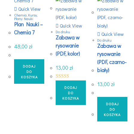
Quick View
Chemia
,
Kursy
,
Plany Nauki
Plan Nauki –
Quick View
Chemia 7
Do druku
Quick View
Zabawa w
Do druku
rysowanie
Zabawa w
48,00
zł
(PDF, kolor)
rysowanie
(PDF, czarno-
DODAJ
13,00
zł
biały)
DO
KOSZYKA
Oceniono
13,00
zł
DODAJ
5.00
na 5
DO
KOSZYKA
DODAJ
DO
KOSZYKA