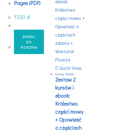
Pages (PDF)
17,00
zł
DODAJ
DO
KOSZYKA
Quick View
Kursy
,
Polski
Zestaw 2
kursów i
ebook:
Królestwo
części mowy
+ Opowieść
o częściach