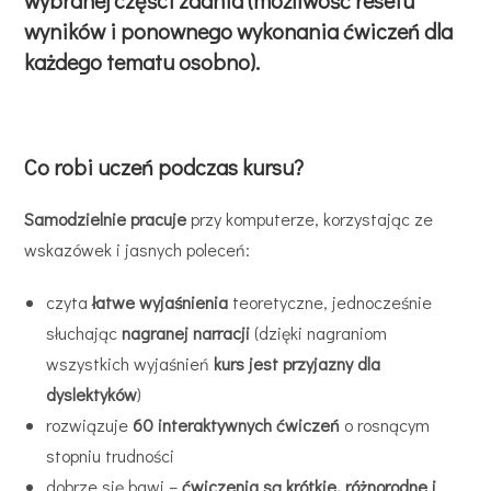
wybranej części zdania (możliwość resetu
wyników i ponownego wykonania ćwiczeń dla
każdego tematu osobno).
Co robi uczeń podczas kursu?
Samodzielnie pracuje
przy komputerze, korzystając ze
wskazówek i jasnych poleceń:
czyta
łatwe wyjaśnienia
teoretyczne, jednocześnie
słuchając
nagranej narracji
(dzięki nagraniom
wszystkich wyjaśnień
kurs jest przyjazny dla
dyslektyków
)
rozwiązuje
60 interaktywnych ćwiczeń
o rosnącym
stopniu trudności
dobrze się bawi –
ćwiczenia są krótkie, różnorodne i