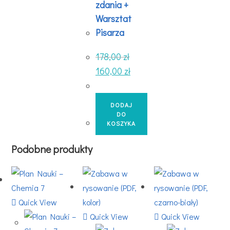
zdania +
Warsztat
Pisarza
178,00
zł
160,00
zł
DODAJ
DO
KOSZYKA
Podobne produkty
Quick View
Quick View
Quick View