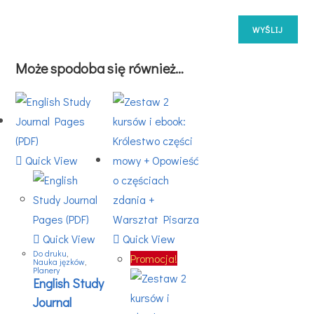
Może spodoba się również…
Quick View
Quick View
Quick View
Do druku
,
Promocja!
Nauka jęzków
,
Planery
English Study
Journal