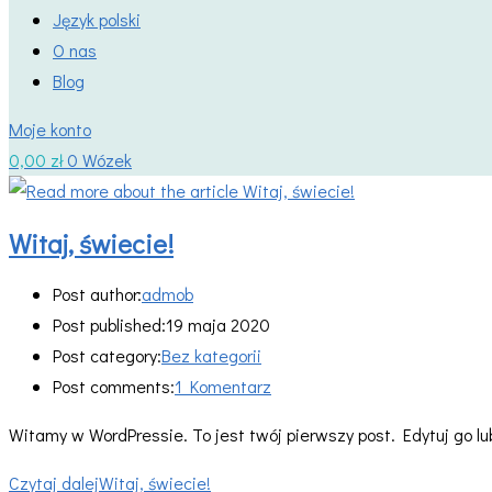
Język polski
O nas
Blog
Moje konto
0,00
zł
0
Wózek
Witaj, świecie!
Post author:
admob
Post published:
19 maja 2020
Post category:
Bez kategorii
Post comments:
1 Komentarz
Witamy w WordPressie. To jest twój pierwszy post. Edytuj go lub
Czytaj dalej
Witaj, świecie!