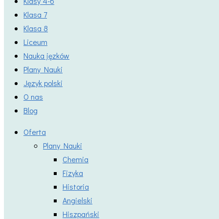
Klasy 4-6
Klasa 7
Klasa 8
Liceum
Nauka jęzków
Plany Nauki
Język polski
O nas
Blog
Oferta
Plany Nauki
Chemia
Fizyka
Historia
Angielski
Hiszpański