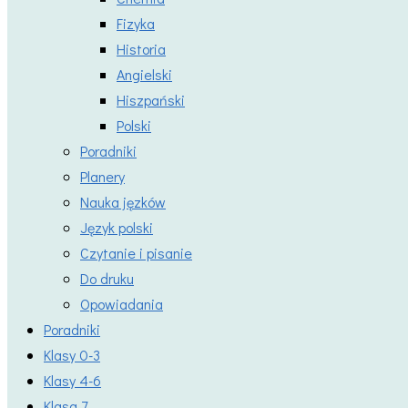
Fizyka
Historia
Angielski
Hiszpański
Polski
Poradniki
Planery
Nauka jęzków
Język polski
Czytanie i pisanie
Do druku
Opowiadania
Poradniki
Klasy 0-3
Klasy 4-6
Klasa 7