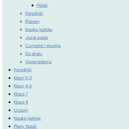
Polski
Poradniki
Planery
Nauka jęzków
Język polski
Czytanie i pisanie
Do druku
Opowiadania
Poradniki
Klasy 0-3
Klasy 4-6
Klasa 7
Klasa 8
Liceum
Nauka jęzków
Plany Nauki