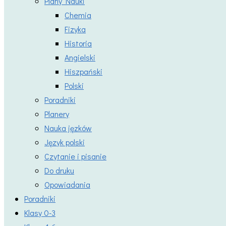
Plany Nauki
Chemia
Fizyka
Historia
Angielski
Hiszpański
Polski
Poradniki
Planery
Nauka jęzków
Język polski
Czytanie i pisanie
Do druku
Opowiadania
Poradniki
Klasy 0-3