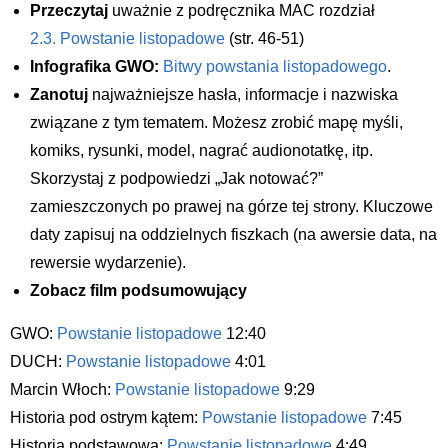
Przeczytaj
uważnie z podręcznika MAC rozdział
2.3. Powstanie listopadowe
(str. 46-51)
Infografika GWO:
Bitwy powstania listopadowego
.
Zanotuj
najważniejsze hasła, informacje i nazwiska
związane z tym tematem. Możesz zrobić mapę myśli,
komiks, rysunki, model, nagrać audionotatkę, itp.
Skorzystaj z podpowiedzi „Jak notować?”
zamieszczonych po prawej na górze tej strony. Kluczowe
daty zapisuj na oddzielnych fiszkach (na awersie data, na
rewersie wydarzenie).
Zobacz film podsumowujący
GWO:
Powstanie listopadowe
12:40
DUCH:
Powstanie listopadowe
4:01
Marcin Włoch:
Powstanie listopadowe
9:29
Historia pod ostrym kątem:
Powstanie listopadowe
7:45
Historia podstawowa:
Powstanie listopadowe
4:49