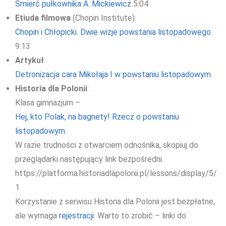
Śmierć pułkownika A. Mickiewicz
5:04
Etiuda filmowa
(Chopin Institute):
Chopin i Chłopicki. Dwie wizje powstania listopadowego
.
9:13
Artykuł
:
Detronizacja cara Mikołaja I w powstaniu listopadowym
.
Historia dla Polonii
:
Klasa gimnazjum –
Hej, kto Polak, na bagnety! Rzecz o powstaniu
listopadowym.
W razie trudności z otwarciem odnośnika, skopiuj do
przeglądarki następujący link bezpośredni:
https://platforma.historiadlapolonii.pl/lessons/display/5/
1
Korzystanie z serwisu Historia dla Polonii jest bezpłatne,
ale wymaga
rejestracji
. Warto to zrobić – linki do