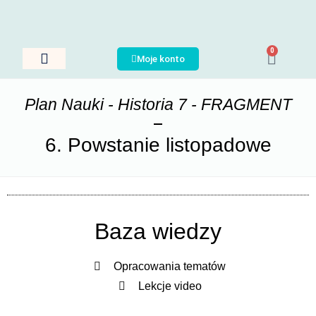
0
Moje konto
Nauka Jęzków
Plany Nauki
Język Polski
Plan Nauki - Historia 7 - FRAGMENT
6. Powstanie listopadowe
Baza wiedzy
Opracowania tematów
Lekcje video